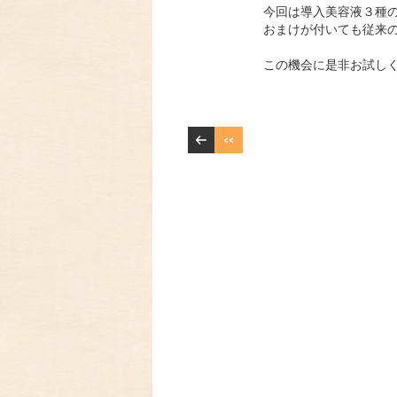
今回は導入美容液３種
おまけが付いても従来
この機会に是非お試し
<<