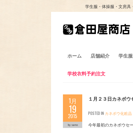
学生服・体操服・文房具
ホーム
店舗紹介
学生服
学校衣料予約注文
１月２３日カネボウ
1月
19
POSTED IN
カネボウ化粧品
2015
今年最初のカネボウセ
by sano